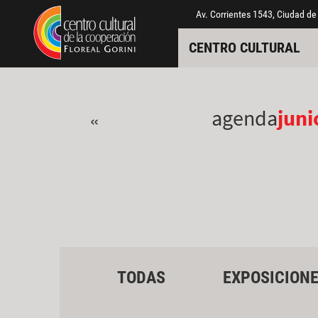
Pasar al contenido principal
Jump to main content
Av. Corrientes 1543, Ciudad de
CENTRO CULTURAL
agenda
juni
«
TODAS
EXPOSICION