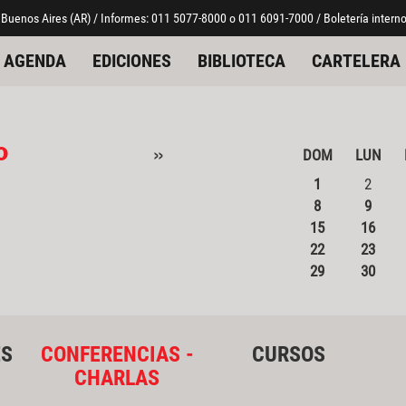
 Buenos Aires (AR) / Informes: 011 5077-8000 o 011 6091-7000 / Boletería interno
AGENDA
EDICIONES
BIBLIOTECA
CARTELERA
o
»
DOM
LUN
1
2
8
9
15
16
22
23
29
30
ES
CONFERENCIAS -
CURSOS
CHARLAS