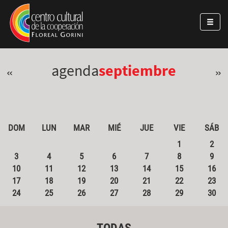
Pasar al contenido principal
Jump to main content
agenda
septiembre
«
»
DOM
LUN
MAR
MIÉ
JUE
VIE
SÁB
1
2
3
4
5
6
7
8
9
10
11
12
13
14
15
16
17
18
19
20
21
22
23
24
25
26
27
28
29
30