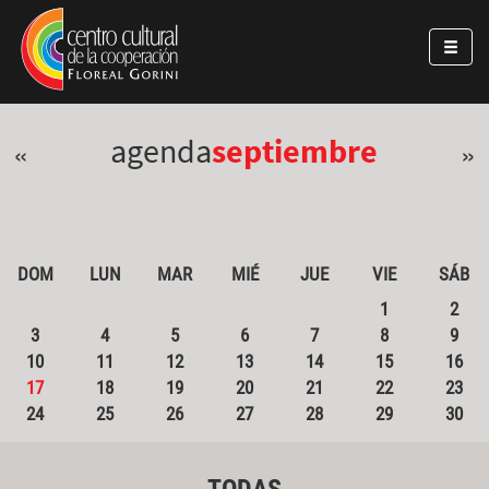
Pasar al contenido principal
Jump to main content
agenda
septiembre
«
»
DOM
LUN
MAR
MIÉ
JUE
VIE
SÁB
1
2
3
4
5
6
7
8
9
10
11
12
13
14
15
16
17
18
19
20
21
22
23
24
25
26
27
28
29
30