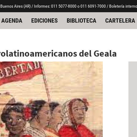
 Buenos Aires (AR) / Informes: 011 5077-8000 o 011 6091-7000 / Boletería interno
AGENDA
EDICIONES
BIBLIOTECA
CARTELERA
frolatinoamericanos del Geala