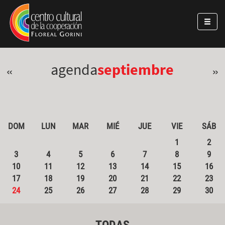
Pasar al contenido principal
Jump to main content
agenda
septiembre
«
»
DOM
LUN
MAR
MIÉ
JUE
VIE
SÁB
1
2
3
4
5
6
7
8
9
10
11
12
13
14
15
16
17
18
19
20
21
22
23
24
25
26
27
28
29
30