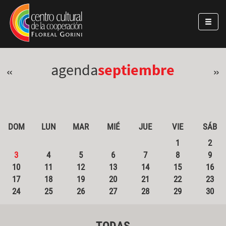
Pasar al contenido principal
Jump to main content
agenda
septiembre
«
»
DOM
LUN
MAR
MIÉ
JUE
VIE
SÁB
1
2
3
4
5
6
7
8
9
10
11
12
13
14
15
16
17
18
19
20
21
22
23
24
25
26
27
28
29
30