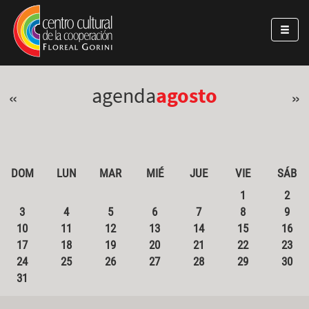
Pasar al contenido principal
Jump to main content
agenda
agosto
«
»
DOM
LUN
MAR
MIÉ
JUE
VIE
SÁB
1
2
3
4
5
6
7
8
9
10
11
12
13
14
15
16
17
18
19
20
21
22
23
24
25
26
27
28
29
30
31