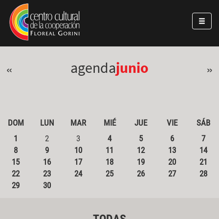
Pasar al contenido principal
Jump to main content
agenda
junio
«
»
DOM
LUN
MAR
MIÉ
JUE
VIE
SÁB
1
2
3
4
5
6
7
8
9
10
11
12
13
14
15
16
17
18
19
20
21
22
23
24
25
26
27
28
29
30