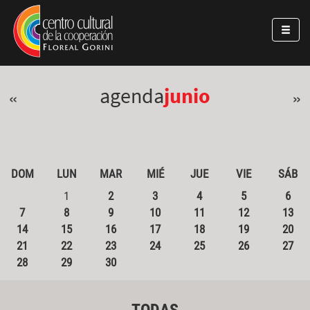
Pasar al contenido principal
Jump to main content
agenda
junio
«
»
DOM
LUN
MAR
MIÉ
JUE
VIE
SÁB
1
2
3
4
5
6
7
8
9
10
11
12
13
14
15
16
17
18
19
20
21
22
23
24
25
26
27
28
29
30