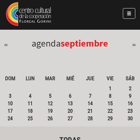
Pasar al contenido principal
Jump to main content
agenda
septiembre
«
»
DOM
LUN
MAR
MIÉ
JUE
VIE
SÁB
1
2
3
4
5
6
7
8
9
10
11
12
13
14
15
16
17
18
19
20
21
22
23
24
25
26
27
28
29
30