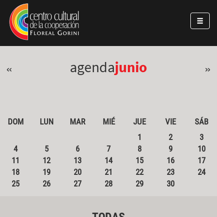
Pasar al contenido principal
Jump to main content
agenda
junio
«
»
DOM
LUN
MAR
MIÉ
JUE
VIE
SÁB
1
2
3
4
5
6
7
8
9
10
11
12
13
14
15
16
17
18
19
20
21
22
23
24
25
26
27
28
29
30