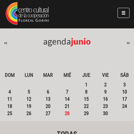
Pasar al contenido principal
Jump to main content
agenda
junio
«
»
DOM
LUN
MAR
MIÉ
JUE
VIE
SÁB
1
2
3
4
5
6
7
8
9
10
11
12
13
14
15
16
17
18
19
20
21
22
23
24
25
26
27
28
29
30