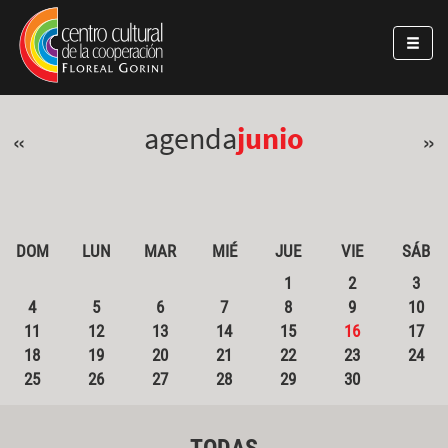
Pasar al contenido principal
Jump to main content
agenda
junio
«
»
DOM
LUN
MAR
MIÉ
JUE
VIE
SÁB
1
2
3
4
5
6
7
8
9
10
11
12
13
14
15
16
17
18
19
20
21
22
23
24
25
26
27
28
29
30