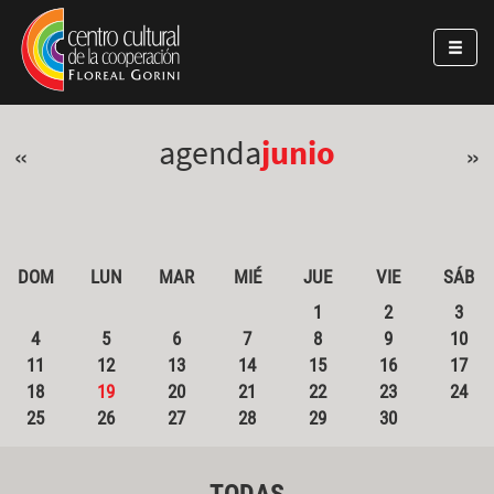
Pasar al contenido principal
Jump to main content
agenda
junio
«
»
DOM
LUN
MAR
MIÉ
JUE
VIE
SÁB
1
2
3
4
5
6
7
8
9
10
11
12
13
14
15
16
17
18
19
20
21
22
23
24
25
26
27
28
29
30