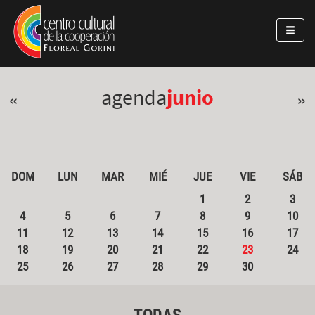
Pasar al contenido principal
Jump to main content
agenda
junio
«
»
DOM
LUN
MAR
MIÉ
JUE
VIE
SÁB
1
2
3
4
5
6
7
8
9
10
11
12
13
14
15
16
17
18
19
20
21
22
23
24
25
26
27
28
29
30