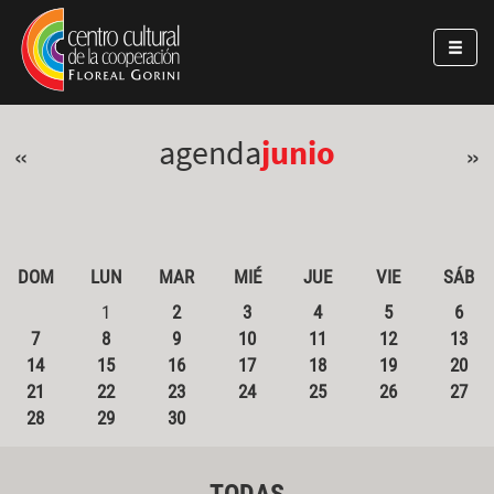
Pasar al contenido principal
Jump to main content
agenda
junio
«
»
DOM
LUN
MAR
MIÉ
JUE
VIE
SÁB
1
2
3
4
5
6
7
8
9
10
11
12
13
14
15
16
17
18
19
20
21
22
23
24
25
26
27
28
29
30