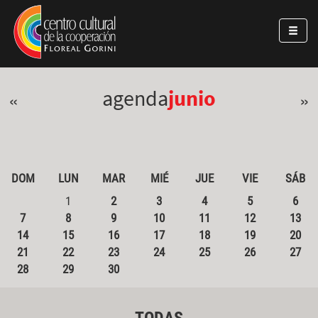
Pasar al contenido principal
Jump to main content
agenda
junio
«
»
DOM
LUN
MAR
MIÉ
JUE
VIE
SÁB
1
2
3
4
5
6
7
8
9
10
11
12
13
14
15
16
17
18
19
20
21
22
23
24
25
26
27
28
29
30