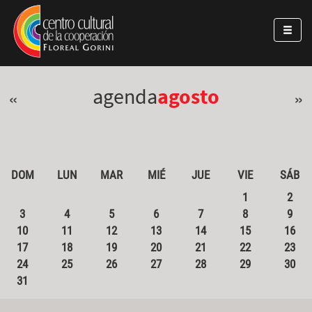
Pasar al contenido principal
Jump to main content
agenda
agosto
«
»
DOM
LUN
MAR
MIÉ
JUE
VIE
SÁB
1
2
3
4
5
6
7
8
9
10
11
12
13
14
15
16
17
18
19
20
21
22
23
24
25
26
27
28
29
30
31