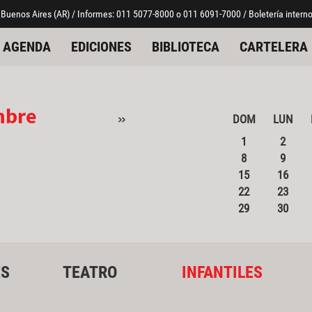
 Buenos Aires (AR) / Informes: 011 5077-8000 o 011 6091-7000 / Boletería interno
AGENDA
EDICIONES
BIBLIOTECA
CARTELERA
mbre
»
DOM
LUN
1
2
8
9
15
16
22
23
29
30
ES
TEATRO
INFANTILES