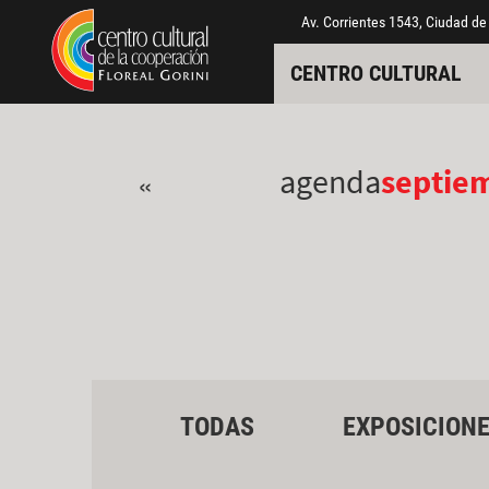
Pasar al contenido principal
Jump to main content
Av. Corrientes 1543, Ciudad de
CENTRO CULTURAL
agenda
septie
«
TODAS
EXPOSICION