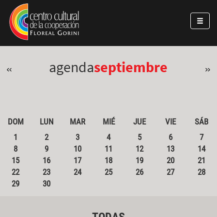
Pasar al contenido principal
Jump to main content
agenda
septiembre
«
»
DOM
LUN
MAR
MIÉ
JUE
VIE
SÁB
1
2
3
4
5
6
7
8
9
10
11
12
13
14
15
16
17
18
19
20
21
22
23
24
25
26
27
28
29
30