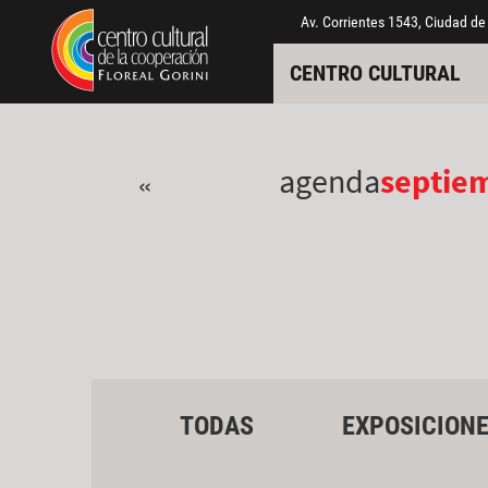
Pasar al contenido principal
Jump to main content
Av. Corrientes 1543, Ciudad de
CENTRO CULTURAL
agenda
septie
«
TODAS
EXPOSICION