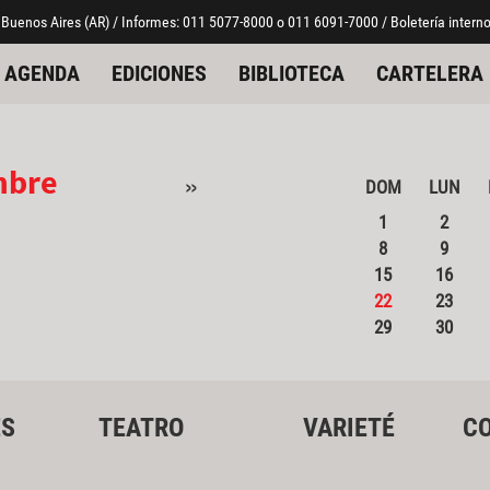
 Buenos Aires (AR) / Informes: 011 5077-8000 o 011 6091-7000 / Boletería interno
AGENDA
EDICIONES
BIBLIOTECA
CARTELERA
mbre
»
DOM
LUN
1
2
8
9
15
16
22
23
29
30
ES
TEATRO
VARIETÉ
CO