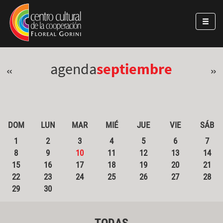
Pasar al contenido principal
Jump to main content
agenda
septiembre
«
»
DOM
LUN
MAR
MIÉ
JUE
VIE
SÁB
1
2
3
4
5
6
7
8
9
10
11
12
13
14
15
16
17
18
19
20
21
22
23
24
25
26
27
28
29
30