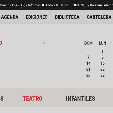
 Buenos Aires (AR) / Informes: 011 5077-8000 o 011 6091-7000 / Boletería interno
AGENDA
EDICIONES
BIBLIOTECA
CARTELERA
o
»
DOM
LUN
1
7
8
14
15
21
22
28
29
ES
TEATRO
INFANTILES