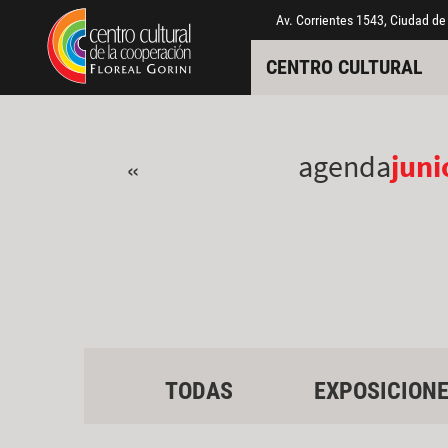
Pasar al contenido principal
Jump to main content
Av. Corrientes 1543, Ciudad de
CENTRO CULTURAL
agenda
juni
«
TODAS
EXPOSICION