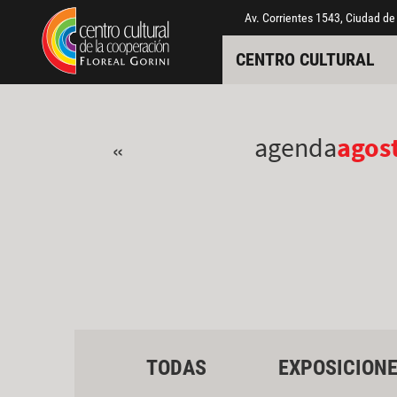
Pasar al contenido principal
Jump to main content
Av. Corrientes 1543, Ciudad de
CENTRO CULTURAL
agenda
agos
«
TODAS
EXPOSICION