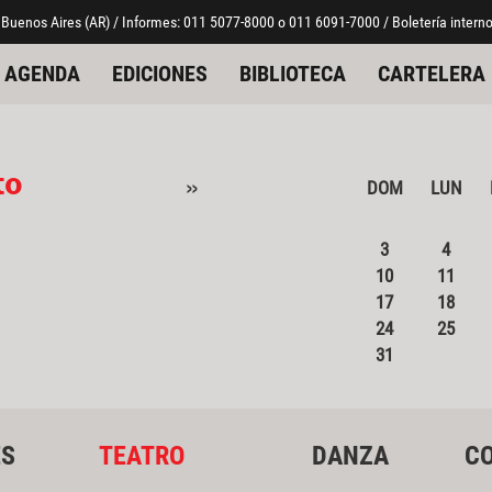
 Buenos Aires (AR) / Informes: 011 5077-8000 o 011 6091-7000 / Boletería interno
AGENDA
EDICIONES
BIBLIOTECA
CARTELERA
to
»
DOM
LUN
3
4
10
11
17
18
24
25
31
ES
TEATRO
DANZA
CO