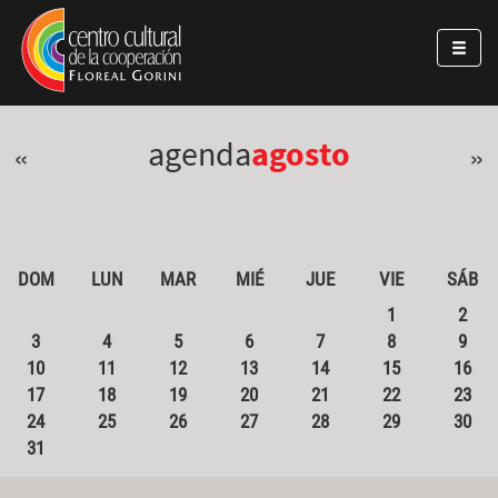
Pasar al contenido principal
Jump to main content
agenda
agosto
«
»
DOM
LUN
MAR
MIÉ
JUE
VIE
SÁB
1
2
3
4
5
6
7
8
9
10
11
12
13
14
15
16
17
18
19
20
21
22
23
24
25
26
27
28
29
30
31