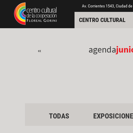
Pasar al contenido principal
Jump to main content
Av. Corrientes 1543, Ciudad de
CENTRO CULTURAL
agenda
juni
«
TODAS
EXPOSICION