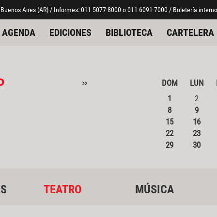
 Buenos Aires (AR) / Informes: 011 5077-8000 o 011 6091-7000 / Boletería interno
AGENDA
EDICIONES
BIBLIOTECA
CARTELERA
o
»
DOM
LUN
1
2
8
9
15
16
22
23
29
30
ES
TEATRO
MÚSICA