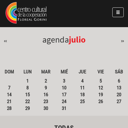
Pasar al contenido principal
Jump to main content
agenda
julio
«
»
DOM
LUN
MAR
MIÉ
JUE
VIE
SÁB
1
2
3
4
5
6
7
8
9
10
11
12
13
14
15
16
17
18
19
20
21
22
23
24
25
26
27
28
29
30
31