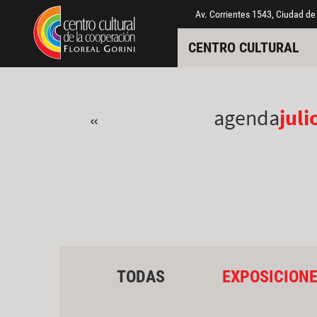
Pasar al contenido principal
Jump to main content
Av. Corrientes 1543, Ciudad de
CENTRO CULTURAL
agenda
juli
«
TODAS
EXPOSICION