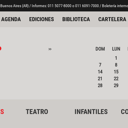
 Buenos Aires (AR) / Informes: 011 5077-8000 o 011 6091-7000 / Boletería interno
AGENDA
EDICIONES
BIBLIOTECA
CARTELERA
o
»
DOM
LUN
1
7
8
14
15
21
22
28
29
ES
TEATRO
INFANTILES
CO