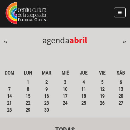
Pasar al contenido principal
Jump to main content
agenda
abril
«
»
DOM
LUN
MAR
MIÉ
JUE
VIE
SÁB
1
2
3
4
5
6
7
8
9
10
11
12
13
14
15
16
17
18
19
20
21
22
23
24
25
26
27
28
29
30