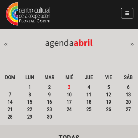
Pasar al contenido principal
Jump to main content
agenda
abril
«
»
DOM
LUN
MAR
MIÉ
JUE
VIE
SÁB
1
2
3
4
5
6
7
8
9
10
11
12
13
14
15
16
17
18
19
20
21
22
23
24
25
26
27
28
29
30