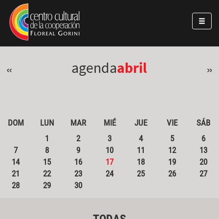
Pasar al contenido principal
Jump to main content
agenda
abril
«
»
DOM
LUN
MAR
MIÉ
JUE
VIE
SÁB
1
2
3
4
5
6
7
8
9
10
11
12
13
14
15
16
17
18
19
20
21
22
23
24
25
26
27
28
29
30