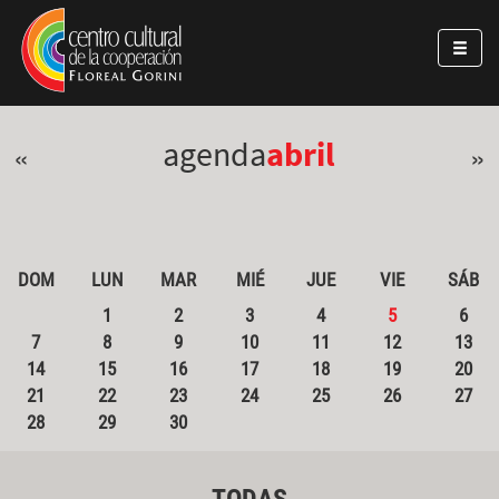
Pasar al contenido principal
Jump to main content
agenda
abril
«
»
DOM
LUN
MAR
MIÉ
JUE
VIE
SÁB
1
2
3
4
5
6
7
8
9
10
11
12
13
14
15
16
17
18
19
20
21
22
23
24
25
26
27
28
29
30