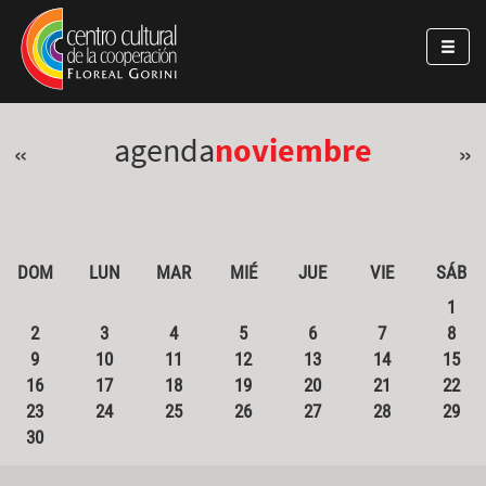
Pasar al contenido principal
Jump to main content
agenda
noviembre
«
»
DOM
LUN
MAR
MIÉ
JUE
VIE
SÁB
1
2
3
4
5
6
7
8
9
10
11
12
13
14
15
16
17
18
19
20
21
22
23
24
25
26
27
28
29
30