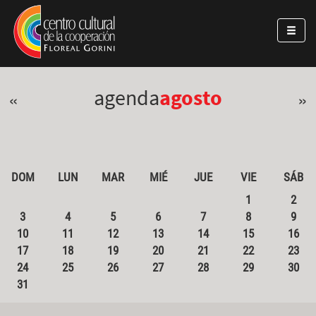
Pasar al contenido principal
Jump to main content
agenda
agosto
«
»
DOM
LUN
MAR
MIÉ
JUE
VIE
SÁB
1
2
3
4
5
6
7
8
9
10
11
12
13
14
15
16
17
18
19
20
21
22
23
24
25
26
27
28
29
30
31