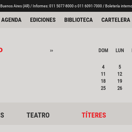
 Buenos Aires (AR) / Informes: 011 5077-8000 o 011 6091-7000 / Boletería interno
AGENDA
EDICIONES
BIBLIOTECA
CARTELERA
o
»
DOM
LUN
4
5
11
12
18
19
25
26
ES
TEATRO
TÍTERES