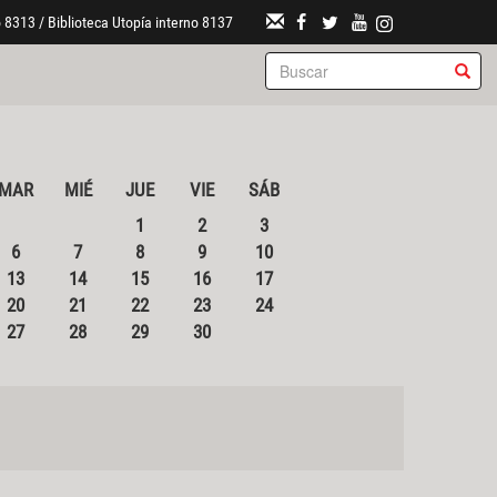
 8313 / Biblioteca Utopía interno 8137
MAR
MIÉ
JUE
VIE
SÁB
1
2
3
6
7
8
9
10
13
14
15
16
17
20
21
22
23
24
27
28
29
30