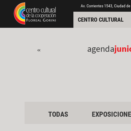
Pasar al contenido principal
Jump to main content
Av. Corrientes 1543, Ciudad de
CENTRO CULTURAL
agenda
juni
«
TODAS
EXPOSICION