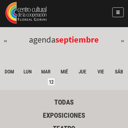
Pasar al contenido principal
Jump to main content
agenda
septiembre
«
»
DOM
LUN
MAR
MIÉ
JUE
VIE
SÁB
12
TODAS
EXPOSICIONES