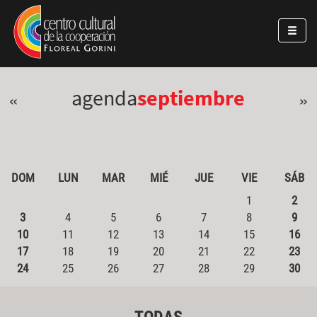
Pasar al contenido principal
Jump to main content
agenda
septiembre
«
»
DOM
LUN
MAR
MIÉ
JUE
VIE
SÁB
1
2
3
4
5
6
7
8
9
10
11
12
13
14
15
16
17
18
19
20
21
22
23
24
25
26
27
28
29
30