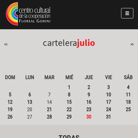
Pasar al contenido principal
Jump to main content
cartelera
julio
«
»
DOM
LUN
MAR
MIÉ
JUE
VIE
SÁB
1
2
3
4
5
6
7
8
9
10
11
12
13
14
15
16
17
18
19
20
21
22
23
24
25
26
27
28
29
30
31