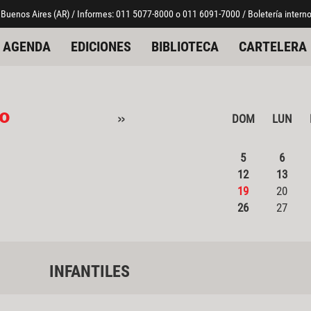
 Buenos Aires (AR) / Informes: 011 5077-8000 o 011 6091-7000 / Boletería interno
AGENDA
EDICIONES
BIBLIOTECA
CARTELERA
io
»
DOM
LUN
5
6
12
13
19
20
26
27
INFANTILES