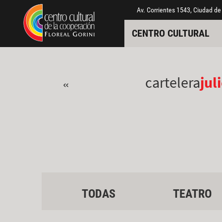
Pasar al contenido principal
Jump to main content
Av. Corrientes 1543, Ciudad de
CENTRO CULTURAL
cartelera
jul
«
TODAS
TEATRO