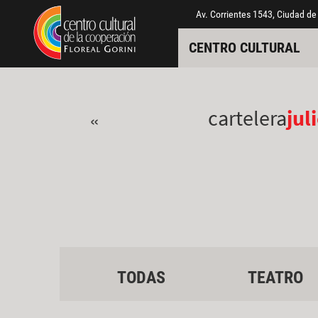
Pasar al contenido principal
Jump to main content
Av. Corrientes 1543, Ciudad de
CENTRO CULTURAL
cartelera
jul
«
TODAS
TEATRO