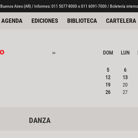
 Buenos Aires (AR) / Informes: 011 5077-8000 o 011 6091-7000 / Boletería interno
AGENDA
EDICIONES
BIBLIOTECA
CARTELERA
io
»
DOM
LUN
5
6
12
13
19
20
26
27
DANZA