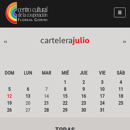
Pasar al contenido principal
Jump to main content
cartelera
julio
«
»
DOM
LUN
MAR
MIÉ
JUE
VIE
SÁB
1
2
3
4
5
6
7
8
9
10
11
12
13
14
15
16
17
18
19
20
21
22
23
24
25
26
27
28
29
30
31