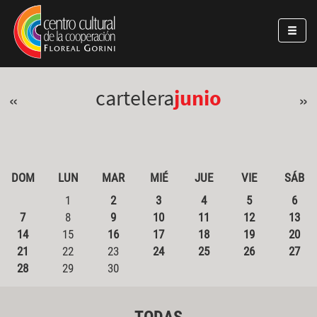
Pasar al contenido principal
Jump to main content
cartelera
junio
«
»
DOM
LUN
MAR
MIÉ
JUE
VIE
SÁB
1
2
3
4
5
6
7
8
9
10
11
12
13
14
15
16
17
18
19
20
21
22
23
24
25
26
27
28
29
30