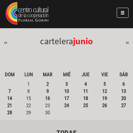
Pasar al contenido principal
Jump to main content
cartelera
junio
«
»
DOM
LUN
MAR
MIÉ
JUE
VIE
SÁB
1
2
3
4
5
6
7
8
9
10
11
12
13
14
15
16
17
18
19
20
21
22
23
24
25
26
27
28
29
30