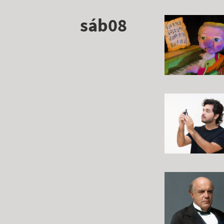
sáb08