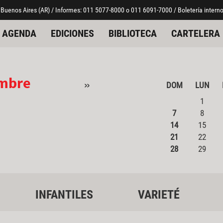
 Buenos Aires (AR) / Informes: 011 5077-8000 o 011 6091-7000 / Boletería interno
AGENDA
EDICIONES
BIBLIOTECA
CARTELERA
embre
»
DOM
LUN
1
7
8
14
15
21
22
28
29
INFANTILES
VARIETÉ