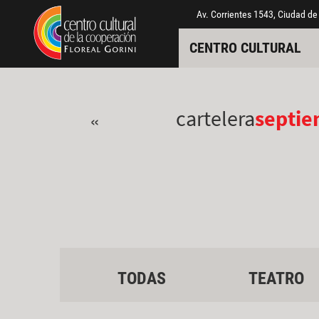
Pasar al contenido principal
Jump to main content
Av. Corrientes 1543, Ciudad de
CENTRO CULTURAL
cartelera
septi
«
TODAS
TEATRO