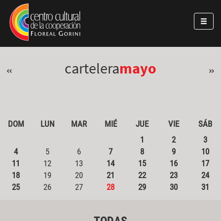
Pasar al contenido principal
Jump to main content
cartelera
mayo
«
»
DOM
LUN
MAR
MIÉ
JUE
VIE
SÁB
1
2
3
4
5
6
7
8
9
10
11
12
13
14
15
16
17
18
19
20
21
22
23
24
25
26
27
28
29
30
31