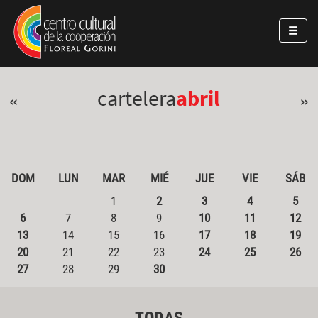
Pasar al contenido principal
Jump to main content
cartelera
abril
«
»
DOM
LUN
MAR
MIÉ
JUE
VIE
SÁB
1
2
3
4
5
6
7
8
9
10
11
12
13
14
15
16
17
18
19
20
21
22
23
24
25
26
27
28
29
30