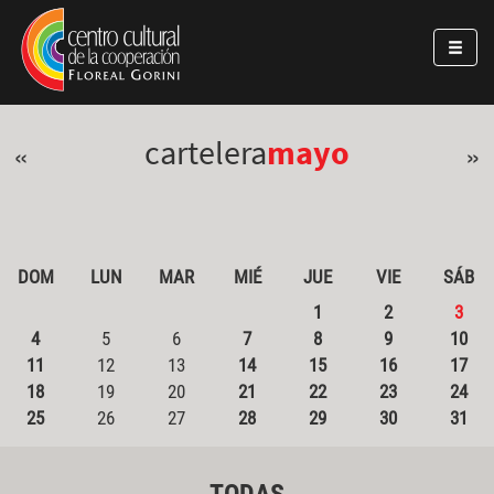
Pasar al contenido principal
Jump to main content
cartelera
mayo
«
»
DOM
LUN
MAR
MIÉ
JUE
VIE
SÁB
1
2
3
4
5
6
7
8
9
10
11
12
13
14
15
16
17
18
19
20
21
22
23
24
25
26
27
28
29
30
31