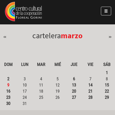
Pasar al contenido principal
Jump to main content
cartelera
marzo
«
»
DOM
LUN
MAR
MIÉ
JUE
VIE
SÁB
1
2
3
4
5
6
7
8
9
10
11
12
13
14
15
16
17
18
19
20
21
22
23
24
25
26
27
28
29
30
31