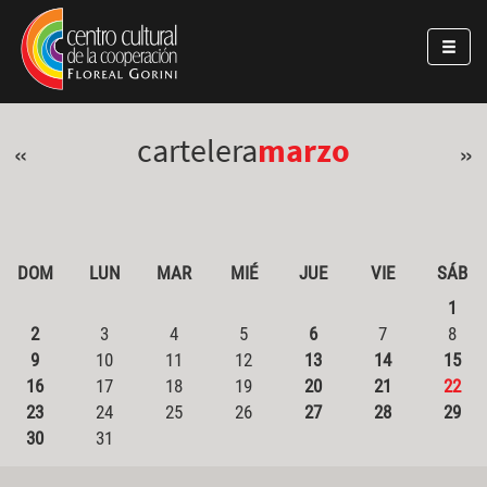
Pasar al contenido principal
Jump to main content
cartelera
marzo
«
»
DOM
LUN
MAR
MIÉ
JUE
VIE
SÁB
1
2
3
4
5
6
7
8
9
10
11
12
13
14
15
16
17
18
19
20
21
22
23
24
25
26
27
28
29
30
31