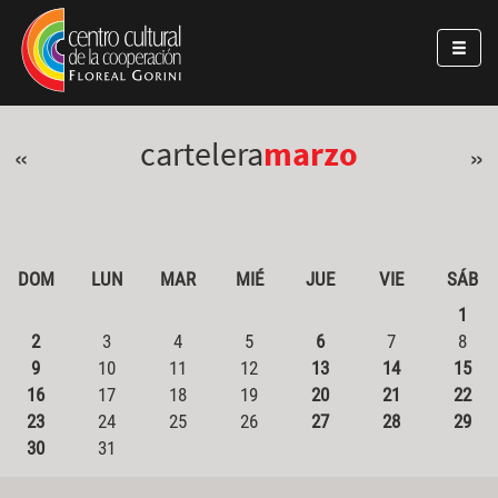
Pasar al contenido principal
Jump to main content
cartelera
marzo
«
»
DOM
LUN
MAR
MIÉ
JUE
VIE
SÁB
1
2
3
4
5
6
7
8
9
10
11
12
13
14
15
16
17
18
19
20
21
22
23
24
25
26
27
28
29
30
31